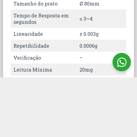
Tamanho do prato
Ø 80mm
Tempo de Resposta em
≤ 3~4
segundos
Linearidade
± 0.003g
Repetibilidade
0.0006g
Verificação
–
Leitura Mínima
20mg
Display
LCD
Variação da Tara
20g
(Subtrativo)
Desvio de calibração
±5ppm / °C
entre +10…+30°C
Saída
RS232