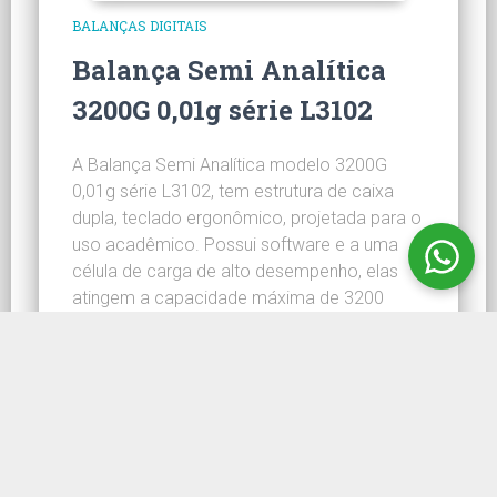
BALANÇAS DIGITAIS
Balança Semi Analítica
3200G 0,01g série L3102
A Balança Semi Analítica modelo 3200G
0,01g série L3102, tem estrutura de caixa
dupla, teclado ergonômico, projetada para o
uso acadêmico. Possui software e a uma
célula de carga de alto desempenho, elas
atingem a capacidade máxima de 3200
gramas. Ideal para laboratórios,
universidades e escolas, especialmente
projetada para o uso acadêmico.
Características Sistema de…
CONHEÇA