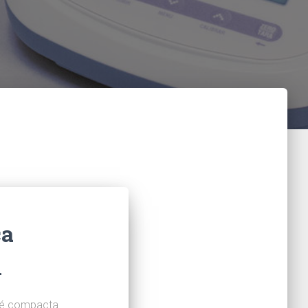
ca
1
, é compacta