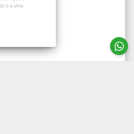
ado e a uma
723-4110 ou através do email