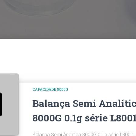
CAPACIDADE 8000G
Balança Semi Analíti
8000G 0.1g série L800
Balança Semi Analítica 8000G 0.1g série L8001