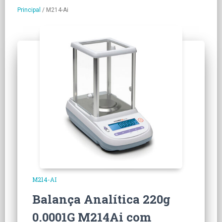
Principal
/
M214-Ai
M214-AI
Balança Analítica 220g
0.0001G M214Ai com