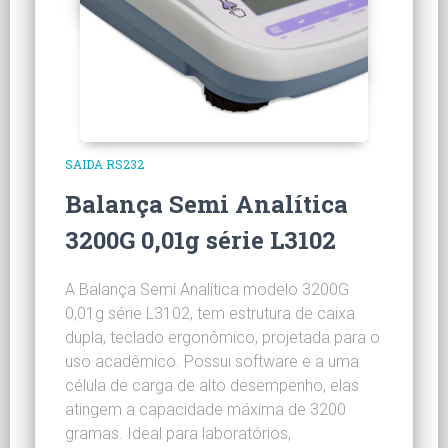
SAIDA RS232
Balança Semi Analítica
3200G 0,01g série L3102
A Balança Semi Analítica modelo 3200G
0,01g série L3102, tem estrutura de caixa
dupla, teclado ergonômico, projetada para o
uso acadêmico. Possui software e a uma
célula de carga de alto desempenho, elas
atingem a capacidade máxima de 3200
gramas. Ideal para laboratórios,