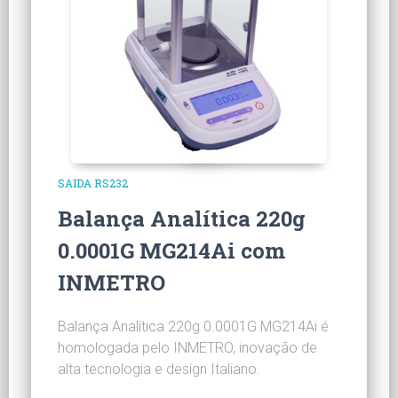
SAIDA RS232
Balança Analítica 220g
0.0001G MG214Ai com
INMETRO
Balança Analítica 220g 0.0001G MG214Ai é
homologada pelo INMETRO, inovação de
alta tecnologia e design Italiano.