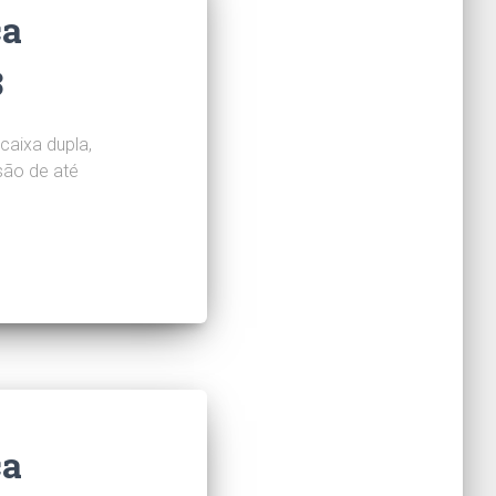
ca
3
caixa dupla,
são de até
ca