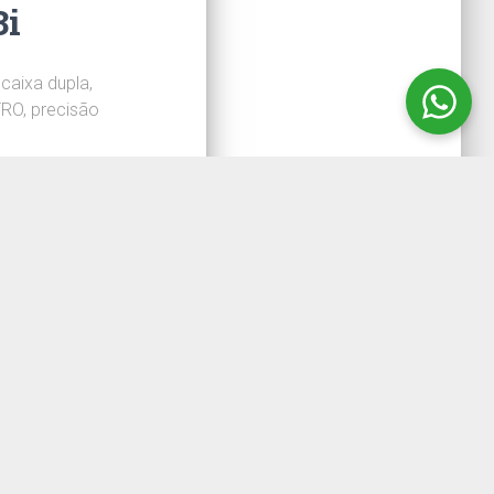
3i
caixa dupla,
TRO, precisão
ca
3i com