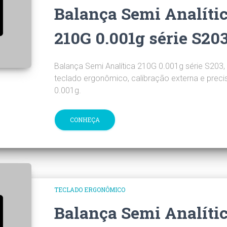
Balança Semi Analíti
210G 0.001g série S20
Balança Semi Analítica 210G 0.001g série S203, 
teclado ergonômico, calibração externa e preci
0.001g.
CONHEÇA
TECLADO ERGONÔMICO
Balança Semi Analíti