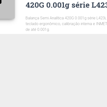
420G 0.001g série L42
Balança Semi Analítica 420G 0.001g série L423i, 
teclado ergonômico, calibração interna e INME
de até 0.001g.
CONHEÇA
TECLADO ERGONÔMICO
Balança Semi Analíti
310G 0.001g série L30